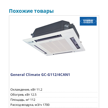
Похожие товары
General Climate GC-G112/4CAN1
His
Охлаждение, кВт 11.2
Охл
Обогрев, кВт 12.5
Обо
Площадь, м² 112
Пло
Расход воздуха, м3/ч 1700
Расх