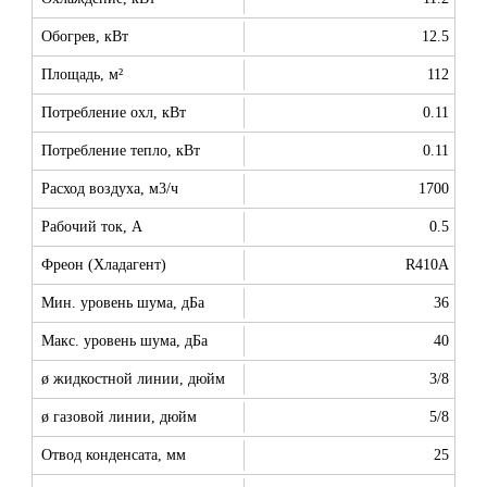
Обогрев, кВт
12.5
Площадь, м²
112
Потребление охл, кВт
0.11
Потребление тепло, кВт
0.11
Расход воздуха, м3/ч
1700
Рабочий ток, А
0.5
Фреон (Хладагент)
R410A
Мин. уровень шума, дБа
36
Макс. уровень шума, дБа
40
ø жидкостной линии, дюйм
3/8
ø газовой линии, дюйм
5/8
Отвод конденсата, мм
25