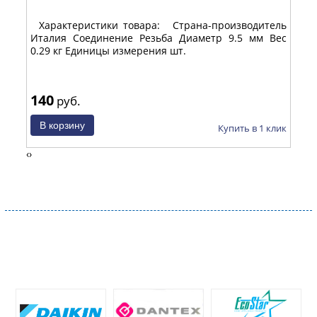
Характеристики товара: Страна-производитель
Хар
Италия Соединение Резьба Диаметр 9.5 мм Вес
Ита
0.29 кг Единицы измерения шт.
0.6
140
19
руб.
 клик
Купить в 1 клик
‹
›