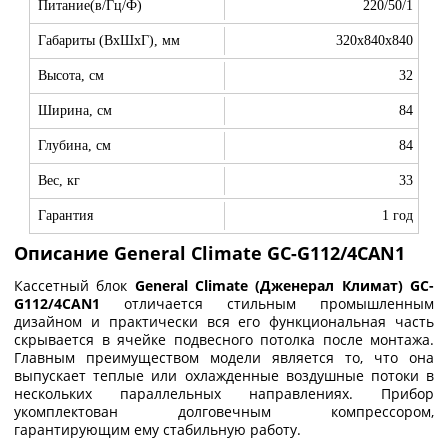
Питание(в/Гц/Ф)
220/50/1
Габариты (ВxШxГ), мм
320x840x840
Высота, см
32
Ширина, см
84
Глубина, см
84
Вес, кг
33
Гарантия
1 год
Описание General Climate GC-G112/4CAN1
Кассетный блок
General
Climate (Дженерал Климат) GC-
G112/4CAN1
отличается стильным промышленным
дизайном и практически вся его функциональная часть
скрывается в ячейке подвесного потолка после монтажа.
Главным преимуществом модели является то, что она
выпускает теплые или охлажденные воздушные потоки в
нескольких параллельных направлениях. Прибор
укомплектован долговечным компрессором,
гарантирующим ему стабильную работу.