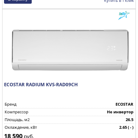
Купить в 1 клик
ECOSTAR RADIUM KVS-RAD09CH
Бренд
ECOSTAR
Компрессор
Не инвертор
Площадь, м2
26.5
Охлаждение, кВт
2.65 ( - )
18 590
Страна производства
КНР
руб.