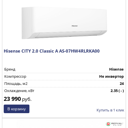
Hisense CITY 2.0 Classic A AS-07HW4RLRKA00
Бренд
Hisense
Компрессор
Не инвертор
Площадь, м2
24
Охлаждение, кВт
2.35 ( - )
23 990
Страна производства
КНР
руб.
Купить в 1 клик