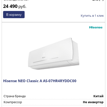
24 490
Страна производства
КНР
руб.
Купить в 1 клик
Hisense NEO Classic A AS-07HR4RYDDC00
Страна бренда
Китай
Компрессор
Не инвертор