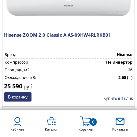
Hisense ZOOM 2.0 Classic A AS-09HW4RLRKB01
Бренд
Hisense
Компрессор
Не инвертор
Площадь, м2
26
Охлаждение, кВт
2.60 ( - )
25 590
Страна производства
КНР
руб.
Купить в 1 клик
0
Кабинет
Каталог
Корзина
Контакты