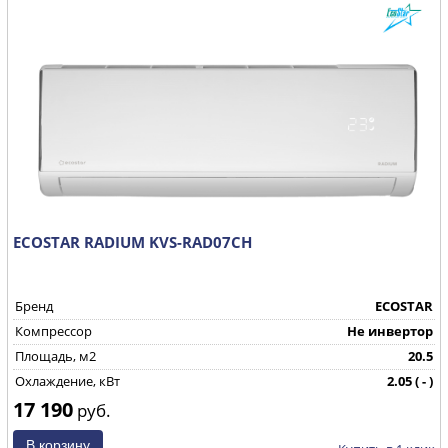
ECOSTAR RADIUM KVS-RAD07CH
Бренд
ECOSTAR
Компрессор
Не инвертор
Площадь, м2
20.5
Охлаждение, кВт
2.05 ( - )
17 190
Страна производства
КНР
руб.