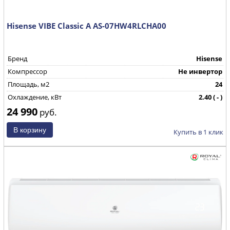
Hisense VIBE Classic A AS-07HW4RLCHA00
Бренд
Hisense
Компрессор
Не инвертор
Площадь, м2
24
Охлаждение, кВт
2.40 ( - )
24 990
Страна производства
КНР
руб.
Купить в 1 клик