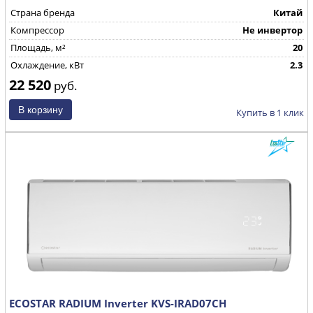
Страна бренда
Китай
Компрессор
Не инвертор
Площадь, м²
20
Охлаждение, кВт
2.3
22 520
руб.
Купить в 1 клик
ECOSTAR RADIUM Inverter KVS-IRAD07CH