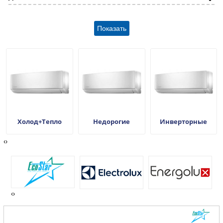
Pioneer
Royal Clima
Samsung
Toshiba
Ultima comfort
zanussi
Холод+Тепло
Недорогие
Инверторные
‹
›
‹
›