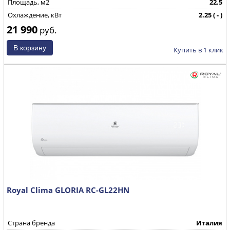
Площадь, м2
22.5
Охлаждение, кВт
2.25 ( - )
21 990
Страна производства
КНР
руб.
Купить в 1 клик
Royal Clima GLORIA RC-GL22HN
Страна бренда
Италия