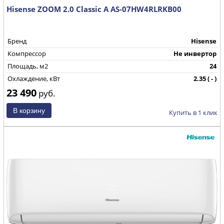
Hisense ZOOM 2.0 Classic A AS-07HW4RLRKB00
Бренд
Hisense
Компрессор
Не инвертор
Площадь, м2
24
Охлаждение, кВт
2.35 ( - )
23 490
Страна производства
КНР
руб.
Купить в 1 клик