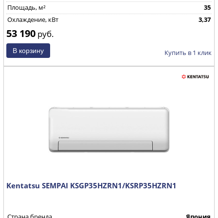
Площадь, м²
35
Охлаждение, кВт
3,37
53 190
руб.
Купить в 1 клик
Kentatsu SEMPAI KSGP35HZRN1/KSRP35HZRN1
Страна бренда
Япония