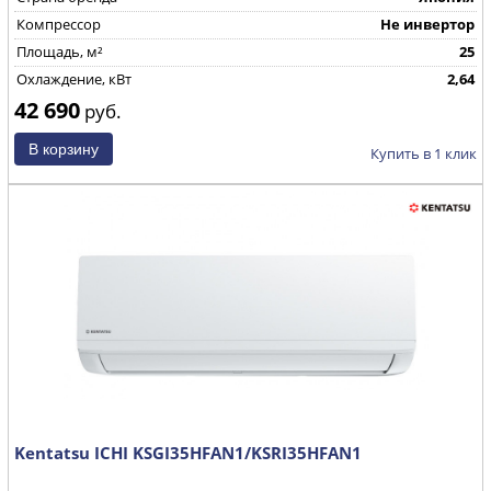
Компрессор
Не инвертор
Площадь, м²
25
Охлаждение, кВт
2,64
42 690
руб.
Купить в 1 клик
Kentatsu ICHI KSGI35HFAN1/KSRI35HFAN1