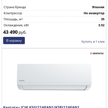
Страна бренда
Япония
Компрессор
Не инвертор
Площадь, м²
35
Охлаждение, кВт
3.52
43 490
руб.
Купить в 1 клик
Kentatsu ICHI KSGI21HFAN1/KSRI21HFAN1