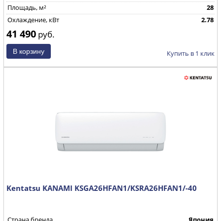
Площадь, м²
28
Охлаждение, кВт
2.78
41 490
руб.
Купить в 1 клик
Kentatsu KANAMI KSGA26HFAN1/KSRA26HFAN1/-40
Страна бренда
Япония