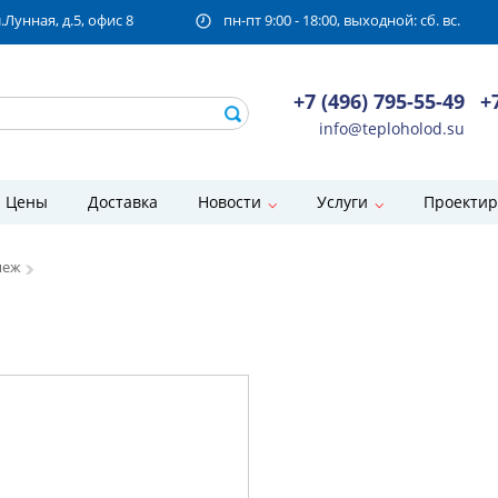
унная, д.5, офис 8
пн-пт 9:00 - 18:00, выходной: сб. вс.
+7 (496) 795-55-49
+
info@teploholod.su
Цены
Доставка
Новости
Услуги
Проектир
пеж