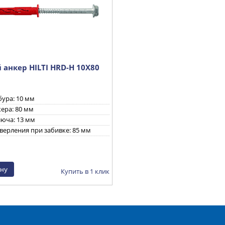
анкер HILTI HRD-H 10X80
ура: 10 мм
ера: 80 мм
люча: 13 мм
верления при забивке: 85 мм
Купить в 1 клик