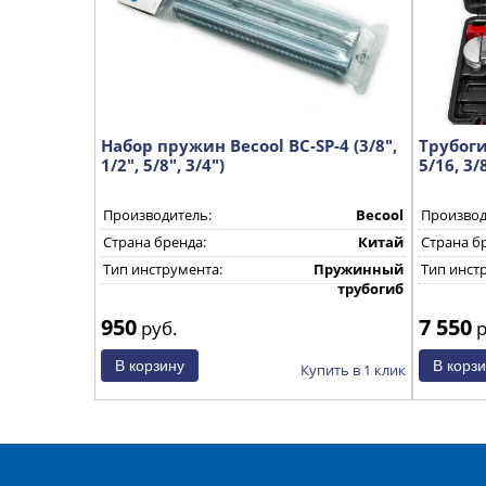
Набор пружин Becool BC-SP-4 (3/8",
Трубоги
1/2", 5/8", 3/4")
5/16, 3/8
Производитель:
Becool
Производ
Страна бренда:
Китай
Страна б
Тип инструмента:
Пружинный
Тип инст
трубогиб
950
7 550
руб.
р
Купить в 1 клик