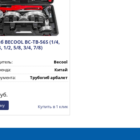
б BECOOL BC-TB-56S (1/4,
, 1/2, 5/8, 3/4, 7/8)
итель:
Becool
ренда:
Китай
румента:
Трубогиб арбалет
уб.
Купить в 1 клик