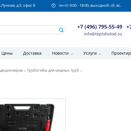
унная, д.5, офис 8
пн-пт 9:00 - 18:00, выходной: сб. вс.
+7 (496) 795-55-49
+
info@teploholod.su
Цены
Доставка
Новости
Услуги
Проектир
ндиционеров
Трубогибы для медных труб