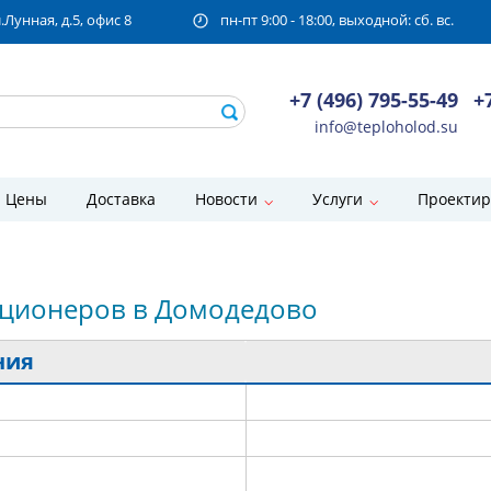
унная, д.5, офис 8
пн-пт 9:00 - 18:00, выходной: сб. вс.
+7 (496) 795-55-49
+
info@teploholod.su
Цены
Доставка
Новости
Услуги
Проектир
иционеров в Домодедово
ния