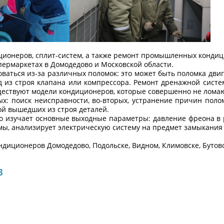
ционеров, сплит-систем, а также ремонт промышленных конди
упермаркетах в Домодедово и Московской области.
аться из-за различных поломок: это может быть поломка двиг
д из строя клапана или компрессора. Ремонт дренажной систе
ществуют модели кондиционеров, которые совершенно не ломают
ых: поиск неисправности, во-вторых, устранение причин пол
ой вышедших из строя деталей.
о изучает основные выходные параметры: давление фреона в р
мы, анализирует электрическую систему на предмет замыкания 
иционеров Домодедово, Подольске, Видном, Климовске, Бутово, 
в