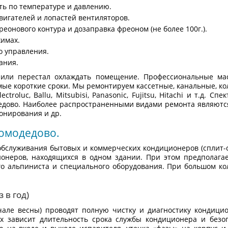
ть по температуре и давлению.
вигателей и лопастей вентиляторов.
еонового контура и дозаправка фреоном (не более 100г.).
жимах.
о управления.
ания.
 или перестал охлаждать помещение. Профессиональные ма
мые короткие сроки. Мы ремонтируем кассетные, канальные, 
troluc, Ballu, Mitsubisi, Panasonic, Fujitsu, Hitachi и т.д. С
дедово. Наиболее распространенными видами ремонта являютс
онирования и др.
омодедово.
обслуживания бытовых и коммерческих кондиционеров (сплит-с
онеров, находящихся в одном здании. При этом предполагае
о альпиниста и специального оборудования. При большом ко
 в год)
чале весны) проводят полную чистку и диагностику кондици
ых зависит длительность срока службы кондиционера и без