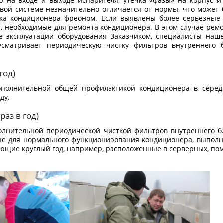
р на входе и выходе испарителя, утечка «фазы» на корпус и т
овой системе незначительно отличается от нормы, что может
вка кондиционера фреоном. Если выявлены более серьезные н
 необходимые для ремонта кондиционера. В этом случае ремо
е эксплуатации оборудования Заказчиком, специалисты наш
усматривает периодическую чистку фильтров внутреннего б
год)
полнительной общей профилактикой кондиционера в середин
ду.
раз в год)
лнительной периодической чисткой фильтров внутреннего б
ые для нормального функционирования кондиционера, выпол
ющие круглый год, например, расположенные в серверных, пом