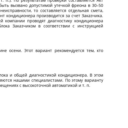
. п.). По результатам проверки составляется Акт
 быть вызвано допустимой утечкой фреона в 30–50
еисправности, то составляется отдельная смета,
нт кондиционера производится за счет Заказчика.
ей компании проводят диагностику кондиционера
лока Заказчиком в соответствии с инструкцией
е осени. Этот вариант рекомендуется тем, кто
лока и общей диагностикой кондиционера. В этом
няются нашими специалистами. По этому варианту
ещениях с высокоточной автоматикой и т. п.