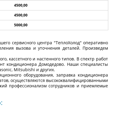
4500,00
4500,00
5000,00
шего сервисного центра "ТеплоХолод" оперативно
пления вызова и уточнения деталей. Произведем
о, кассетного и настенного типов. В спектр работ
онт кондиционера Домодедово. Наши специалисты
asonic
,
Mitsubishi
и других.
яционного оборудования, заправка кондиционера
егатов, осуществляются высококвалифицированными
окий профессионализм сотрудников и приемлемые
: