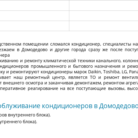
одственном помещении сломался кондиционер, специалисты на
зжаем в Домодедово и другие города сразу же после посту
нера
иванию и ремонту климатической техники канального, колонног
 кондиционеров промышленного и бытового назначения и рем
тику и ремонтируют кондиционеры марок
Daikin
,
Toshiba
,
LG
,
Pan
ывает наш ремонтный центр, является ТО и ремонт вентил
от внешнего осмотра и заканчивая демонтажем, ремонтом агр
оперативное реагирование на все поступающие вызовы, выс
облуживание кондиционеров в Домодедово
ов внутреннего блока).
треннего блока).