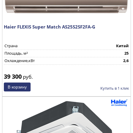
Haier FLEXIS Super Match AS25S2SF2FA-G
Страна
Китай
Площадь, м²
25
Охлаждение,кВт
2,6
39 300
руб.
Купить в 1 клик