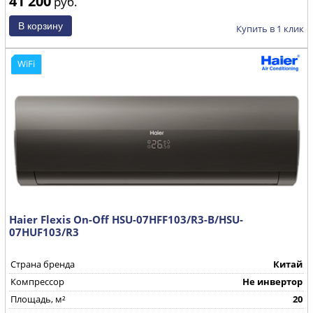
41 200
руб.
Купить в 1 клик
WiFi
Haier Flexis On-Off HSU-07HFF103/R3-B/HSU-
07HUF103/R3
Страна бренда
Китай
Компрессор
Не инвертор
Площадь, м²
20