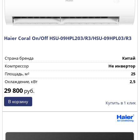
Haier Coral On/Off HSU-09HPL203/R3/HSU-09HPL03/R3
Страна бренда
Китай
Компрессор
Не инвертор
Площадь, м²
25
Охлаждение, кВт
2,5
29 800
руб.
Купить в 1 клик