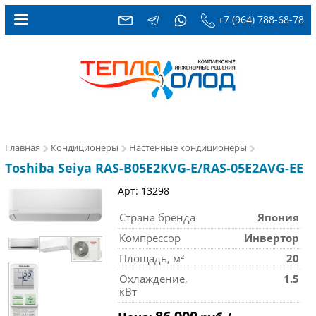
+7 (964) 788-68-78
Главная
Кондиционеры
Настенные кондиционеры
Toshiba Seiya RAS-B05E2KVG-E/RAS-05E2AVG-EE
Арт: 13298
Страна бренда
Япония
Компрессор
Инвертор
Площадь, м²
20
Охлаждение,
1.5
кВт
86 900