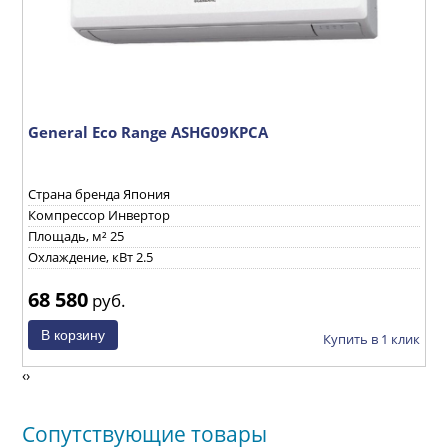
General Eco Range ASHG09KPCA
T
E
Страна бренда Япония
С
Компрессор Инвертор
К
Площадь, м² 25
П
Охлаждение, кВт 2.5
О
68 580
7
руб.
ик
Купить в 1 клик
‹
›
Сопутствующие товары