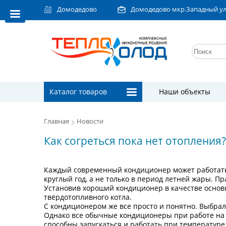
Домодедово
Домодедово мкр.Западный ул.Л
Каталог товаров
Наши объекты
Главная
Новости
Как согреться пока нет отопления?
Каждый современный кондиционер может работать н
круглый год, а не только в период летней жары. Пр
Установив хороший кондиционер в качестве основн
твёрдотопливного котла.
С кондиционером же все просто и понятно. Выбрали
Однако все обычные кондиционеры при работе на 
способны запускаться и работать при температуре н