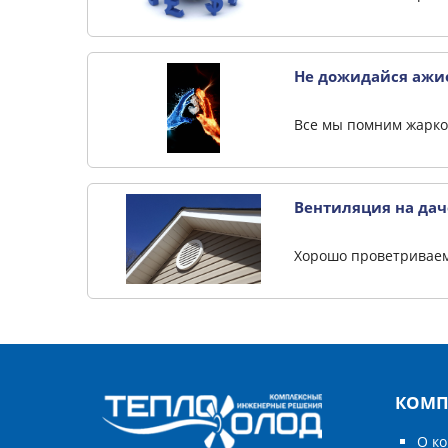
Не дожидайся ажио
Все мы помним жаркое
Вентиляция на дач
Хорошо проветриваем
КОМП
О к