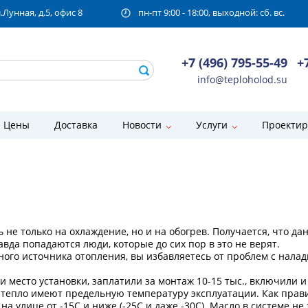
унная, д.5, офис 8
пн-пт 9:00 - 18:00, выходной: сб. вс.
+7 (496) 795-55-49
+
info@teploholod.su
Цены
Доставка
Новости
Услуги
Проектир
е только на охлаждение, но и на обогрев. Получается, что д
авда попадаются люди, которые до сих пор в это не верят.
ого источника отопления, вы избавляетесь от проблем с налад
 место установки, заплатили за монтаж 10-15 тыс., включили и
тепло имеют предельную температуру эксплуатации. Как прави
а улице от -15С и ниже (-25С и даже -30С). Масло в системе не