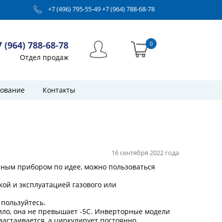
+7 (496) 795-55-49
+7 (964) 788-68-78
7 (964) 788-68-78
0
Отдел продаж
ование
Контакты
16 сентября 2022 года
анным прибором по идее, можно пользоваться
кой и эксплуатацией газового или
 пользуйтесь.
ло, она не превышает -5С. И
нверторные модели
 застаивается, а циркулирует постоянно.