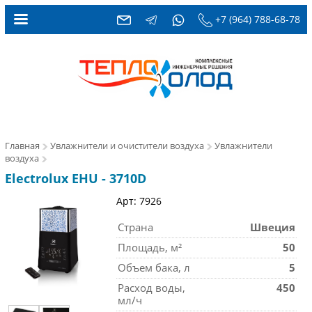
+7 (964) 788-68-78
Главная
Увлажнители и очистители воздуха
Увлажнители
воздуха
Electrolux EHU - 3710D
Арт: 7926
Страна
Швеция
Площадь, м²
50
Объем бака, л
5
Расход воды,
450
мл/ч