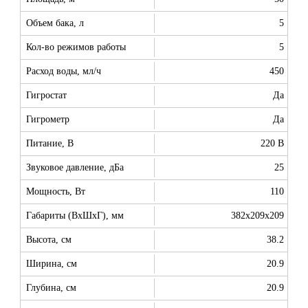
Объем бака, л
5
Кол-во режимов работы
5
Расход воды, мл/ч
450
Гигростат
Да
Гигрометр
Да
Питание, В
220 В
Звуковое давление, дБа
25
Мощность, Вт
110
Габариты (ВхШхГ), мм
382x209x209
Высота, см
38.2
Ширина, см
20.9
Глубина, см
20.9