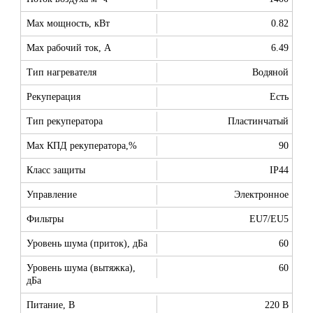
Max мощность, кВт
0.82
Max рабочий ток, А
6.49
Тип нагревателя
Водяной
Рекуперация
Есть
Тип рекуператора
Пластинчатый
Max КПД рекуператора,%
90
Класс защиты
IP44
Управление
Электронное
Фильтры
EU7/EU5
Уровень шума (приток), дБа
60
Уровень шума (вытяжка),
60
дБа
Питание, В
220 В