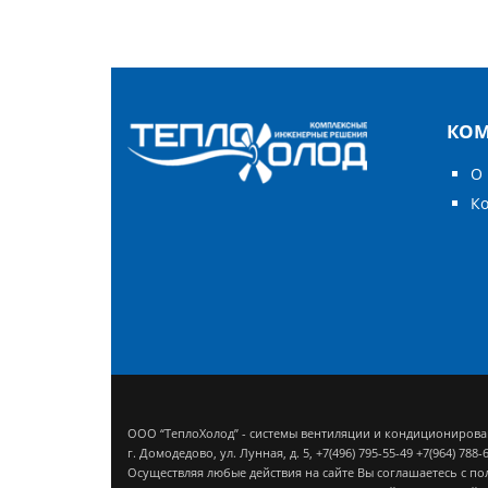
КО
О
К
ООО “ТеплоХолод” - системы вентиляции и кондициониров
г. Домодедово, ул. Лунная, д. 5,
+7(496) 795-55-49
+7(964) 788-
Осуществляя любые действия на сайте Вы соглашаетесь с
по