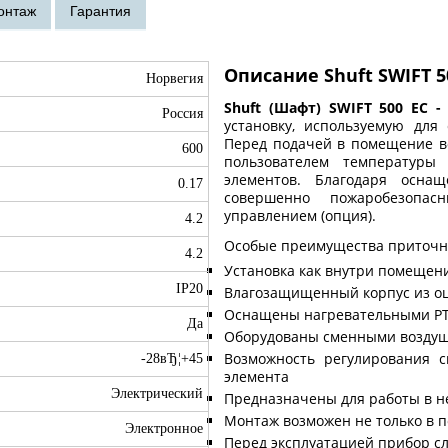
Описание Shuft SWIFT 50
Норвегия
Shuft (Шафт) SWIFT 500 EC -
Россия
установку, используемую дл
Перед подачей в помещение во
600
пользователем температуры 
элементов. Благодаря осна
0.17
совершенно пожаробезопас
управлением (опция).
4.2
Особые преимущества приточны
4.2
Установка как внутри помещени
IP20
Влагозащищенный корпус из о
Оснащены нагревательными P
Да
Оборудованы сменными возду
Возможность регулирования с
-28вЂ¦+45
элемента
Электрический
Предназначены для работы в н
Монтаж возможен не только в п
Электронное
Перед эксплуатацией прибор сл