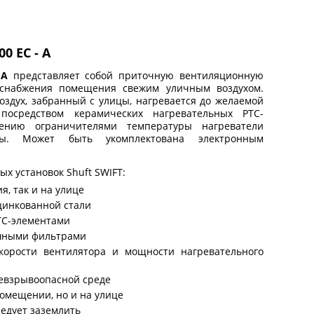
0 EC - A
 A
представляет собой приточную вентиляционную
я снабжения помещения свежим уличным воздухом.
здух, забранный с улицы, нагревается до желаемой
посредством керамических нагревательных PTC-
щению ограничителями температуры нагреватели
ны. Может быть укомплектована электронным
х установок Shuft
SWIFT
:
я, так и на улице
цинкованной стали
TC-элементами
шными фильтрами
корости вентилятора и мощности нагревательного
евзрывоопасной среде
омещении, но и на улице
едует заземлить