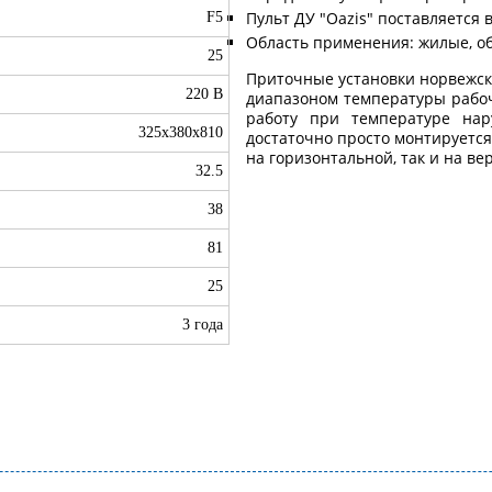
Пульт ДУ "Oazis" поставляется 
F5
Область применения: жилые, 
25
Приточные установки норвежск
220 В
диапазоном температуры рабоч
работу при температуре нар
325х380х810
достаточно просто монтируется
на горизонтальной, так и на в
32.5
38
81
25
3 года