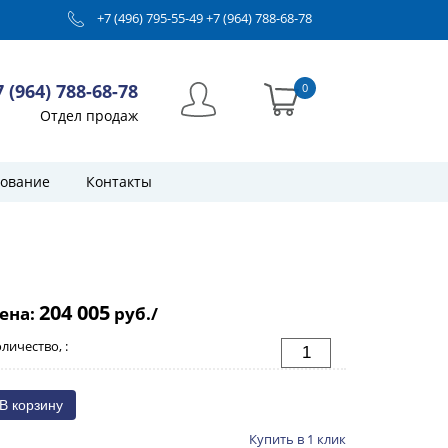
+7 (496) 795-55-49
+7 (964) 788-68-78
7 (964) 788-68-78
0
Отдел продаж
ование
Контакты
204 005
ена:
руб./
личество, :
Купить в 1 клик