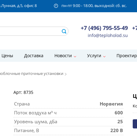
унная, д.5, офис 8
пн-пт 9:00 - 18:00, выходной: сб. вс.
+7 (496) 795-55-49
+
info@teploholod.su
Цены
Доставка
Новости
Услуги
Проектир
облочные приточные установки
Арт: 8735
Ц
Страна
Норвегия
Ко
Поток воздуха м³ ч
600
Уровень шума, дБа
25
Питание, В
220 В