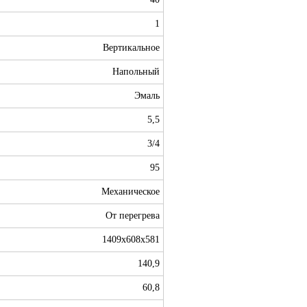
1
Вертикальное
Напольный
Эмаль
5,5
3/4
95
Механическое
От перегрева
1409х608х581
140,9
60,8