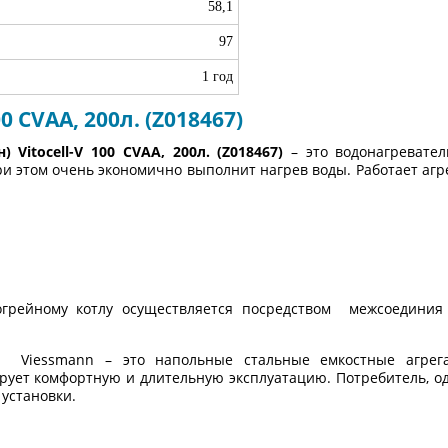
58,1
97
1 год
0 CVAA, 200л. (Z018467)
) Vitocell-V 100 CVAA, 200л. (Z018467)
– это водонагревате
и этом очень экономично выполнит нагрев воды. Работает агр
грейному котлу осуществляется посредством межсоединия 
а Viessmann – это напольные стальные емкостные агрег
ует комфортную и длительную эксплуатацию. Потребитель, од
 установки.