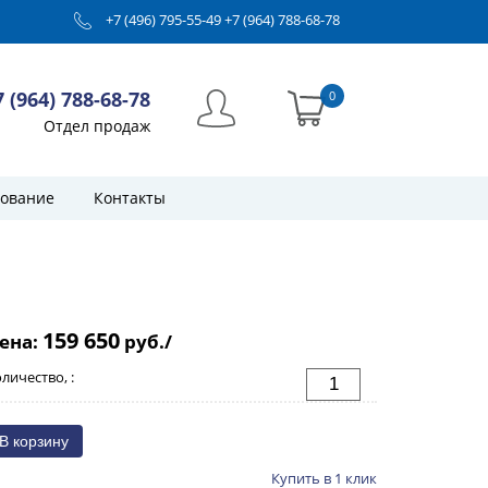
+7 (496) 795-55-49
+7 (964) 788-68-78
7 (964) 788-68-78
0
Отдел продаж
ование
Контакты
159 650
ена:
руб./
личество, :
Купить в 1 клик