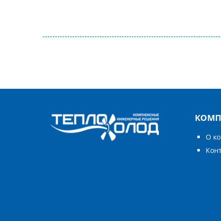
КОМП
О к
Кон