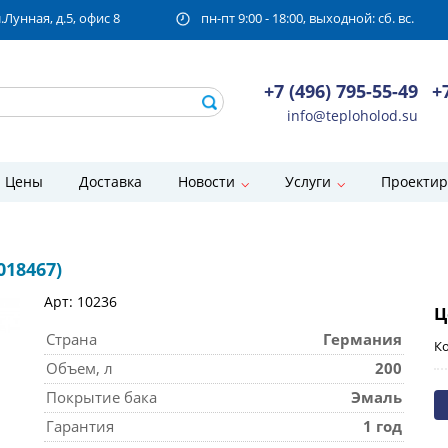
унная, д.5, офис 8
пн-пт 9:00 - 18:00, выходной: сб. вс.
+7 (496) 795-55-49
+
info@teploholod.su
Цены
Доставка
Новости
Услуги
Проектир
018467)
Арт: 10236
Ц
Страна
Германия
Ко
Объем, л
200
Покрытие бака
Эмаль
Гарантия
1 год