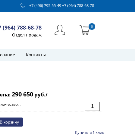
+7 (496) 795-55-49
+7 (964) 788-68-78
7 (964) 788-68-78
0
Отдел продаж
ование
Контакты
290 650
ена:
руб./
личество, :
Купить в 1 клик