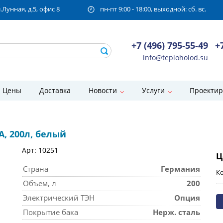
унная, д.5, офис 8
пн-пт 9:00 - 18:00, выходной: сб. вс.
+7 (496) 795-55-49
+
info@teploholod.su
Цены
Доставка
Новости
Услуги
Проектир
A, 200л, белый
Арт: 10251
Ц
Страна
Германия
Ко
Объем, л
200
Электрический ТЭН
Опция
Покрытие бака
Нерж. сталь