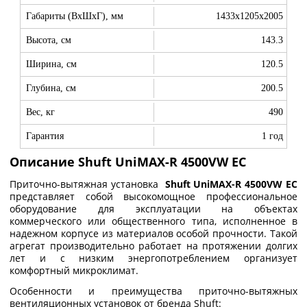
Габариты (ВхШхГ), мм
1433x1205x2005
Высота, см
143.3
Ширина, см
120.5
Глубина, см
200.5
Вес, кг
490
Гарантия
1 год
Описание Shuft UniMAX-R 4500VW EC
Приточно-вытяжная установка
Shuft
UniMAX-
R 4500
VW
EC
представляет собой высокомощное профессиональное
оборудование для эксплуатации на объектах
коммерческого или общественного типа, исполненное в
надежном корпусе из материалов особой прочности. Такой
агрегат производительно работает на протяжении долгих
лет и с низким энергопотреблением организует
комфортный микроклимат.
Особенности и преимущества приточно-вытяжных
вентиляционных установок от бренда Shuft: