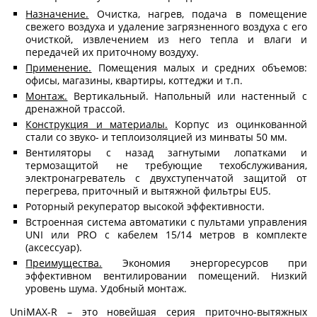
Назначение.
Очистка, нагрев, подача в помещение
свежего воздуха и удаление загрязненного воздуха с его
очисткой, извлечением из него тепла и влаги и
передачей их приточному воздуху.
Применение.
Помещения малых и средних объемов:
офисы, магазины, квартиры, коттеджи и т.п.
Монтаж.
Вертикальный. Напольный или настенный с
дренажной трассой.
Конструкция и материалы.
Корпус из оцинкованной
стали со звуко- и теплоизоляцией из минваты 50 мм.
Вентиляторы с назад загнутыми лопатками и
термозащитой не требующие техобслуживания,
электронагреватель с двухступенчатой защитой от
перегрева, приточный и вытяжной фильтры EU5.
Роторный рекуператор высокой эффективности.
Встроенная система автоматики с пультами управления
UNI или PRO с кабелем 15/14 метров в комплекте
(аксессуар).
Преимущества.
Экономия энергоресурсов при
эффективном вентилировании помещений. Низкий
уровень шума. Удобный монтаж.
UniMAX-R – это новейшая серия приточно-вытяжных