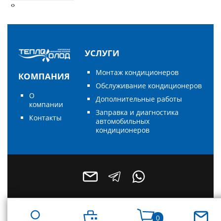
‹
›
УСЛУГИ
Монтаж кондиционеров
КОМПАНИЯ
Обслуживание кондиционеров
О
Дополнительные работы
компании
Заправка и диагностика
Контакты
автомобильных
кондиционеров
0
+7 (496) 795-55-49
+7 (964) 788-68-78