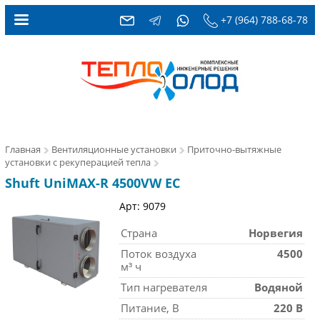
+7 (964) 788-68-78
Главная
Вентиляционные установки
Приточно-вытяжные
установки с рекуперацией тепла
Shuft UniMAX-R 4500VW EC
Арт: 9079
Страна
Норвегия
Поток воздуха
4500
м³ ч
Тип нагревателя
Водяной
Питание, В
220 В