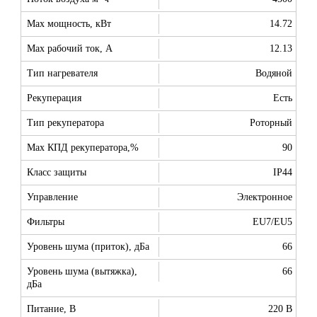
Max мощность, кВт
14.72
Max рабочий ток, А
12.13
Тип нагревателя
Водяной
Рекуперация
Есть
Тип рекуператора
Роторный
Max КПД рекуператора,%
90
Класс защиты
IP44
Управление
Электронное
Фильтры
EU7/EU5
Уровень шума (приток), дБа
66
Уровень шума (вытяжка),
66
дБа
Питание, В
220 В