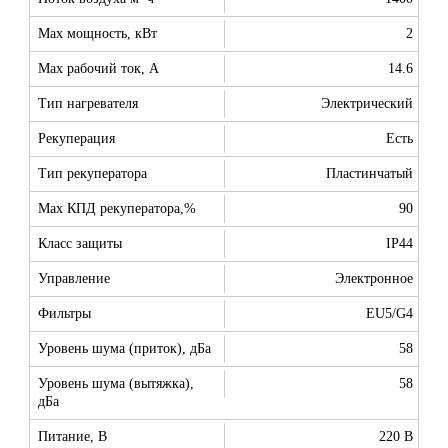
Max мощность, кВт
2
Max рабочий ток, А
14.6
Тип нагревателя
Электрический
Рекуперация
Есть
Тип рекуператора
Пластинчатый
Max КПД рекуператора,%
90
Класс защиты
IP44
Управление
Электронное
Фильтры
EU5/G4
Уровень шума (приток), дБа
58
Уровень шума (вытяжка),
58
дБа
Питание, В
220 В