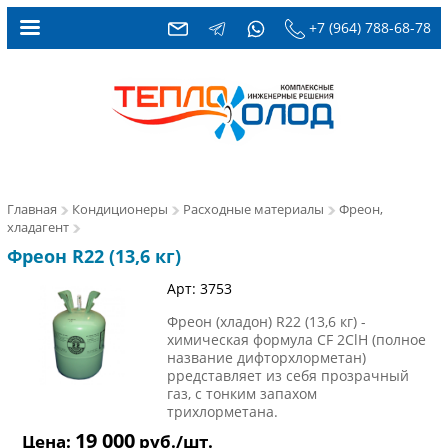
+7 (964) 788-68-78
Главная
Кондиционеры
Расходные материалы
Фреон,
хладагент
Фреон R22 (13,6 кг)
Арт: 3753
Фреон (хладон) R22 (13,6 кг) -
химическая формула CF 2ClH (полное
название дифторхлорметан)
рредставляет из себя прозрачный
газ, с тонким запахом
трихлорметана.
19 000
Цена:
руб./шт.