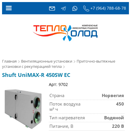
+7 (964) 788-68-78
Главная
Вентиляционные установки
Приточно-вытяжные
установки с рекуперацией тепла
Shuft UniMAX-R 450SW EC
Арт: 9702
Страна
Норвегия
Поток воздуха
450
м³ ч
Тип нагревателя
Водяной
Питание, В
220 В