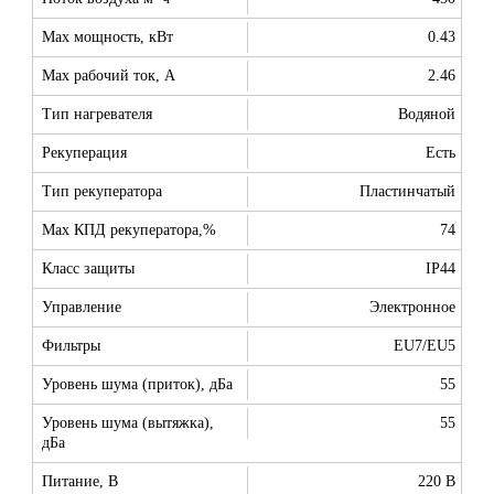
Max мощность, кВт
0.43
Max рабочий ток, А
2.46
Тип нагревателя
Водяной
Рекуперация
Есть
Тип рекуператора
Пластинчатый
Max КПД рекуператора,%
74
Класс защиты
IP44
Управление
Электронное
Фильтры
EU7/EU5
Уровень шума (приток), дБа
55
Уровень шума (вытяжка),
55
дБа
Питание, В
220 В