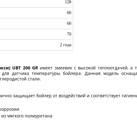
128
60
60
70
2 года
Бакси) UBT 200 GR
имеет змеевик с высокой теплоотдачей, а 
у для датчика температуры бойлера. Данная модель оснаща
глеродистой стали.
лично защищает бойлер от воздействий и соответствует гигие
 коррозии
 из мягкого полиуретана