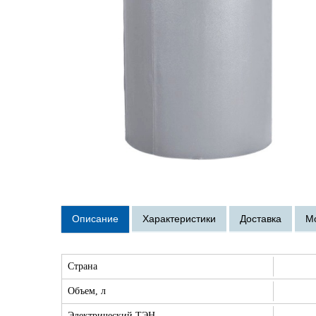
Страна
Объем, л
Электрический ТЭН