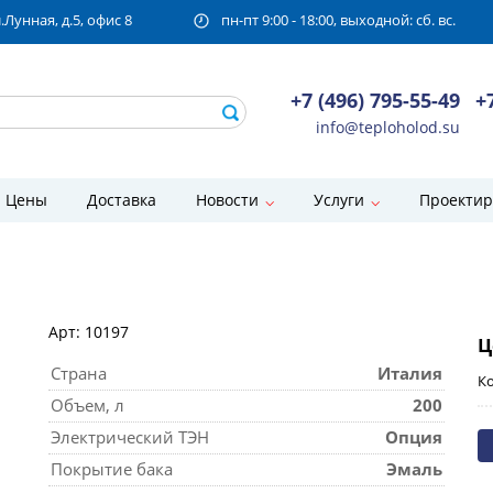
унная, д.5, офис 8
пн-пт 9:00 - 18:00, выходной: сб. вс.
+7 (496) 795-55-49
+
info@teploholod.su
Цены
Доставка
Новости
Услуги
Проектир
Арт: 10197
Ц
Страна
Италия
Ко
Объем, л
200
Электрический ТЭН
Опция
Покрытие бака
Эмаль