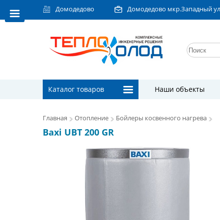
Домодедово
Домодедово мкр.Западный ул.Л
Каталог товаров
Наши объекты
Главная
Отопление
Бойлеры косвенного нагрева
Baxi UBT 200 GR