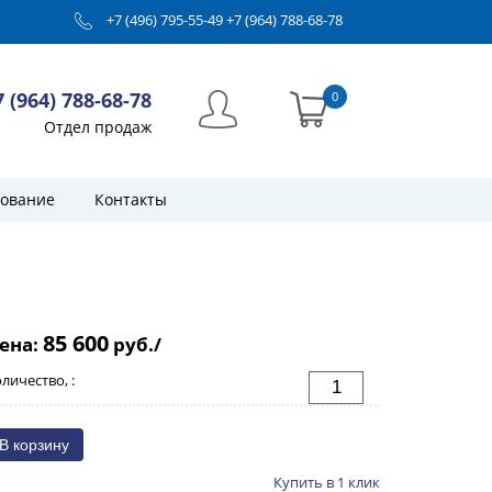
+7 (496) 795-55-49
+7 (964) 788-68-78
7 (964) 788-68-78
0
Отдел продаж
ование
Контакты
85 600
ена:
руб./
личество, :
Купить в 1 клик