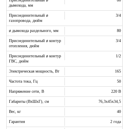
Присоединительный ø
80
дымохода, мм
Присоединительный ø
3/4
газопровода, дюйм
ø дымохода раздельного, мм
80
Присоединительный ø контур
3/4
отопления, дюйм
Присоединительный ø контур
1/2
ГВС, дюйм
Электрическая мощность, Вт
165
Частота тока, Гц
50
Напряжение сети, В
220 В
Габариты (ВхШхГ), см
76,3x45x34,5
Вес, кг
40
Гарантия
2 года