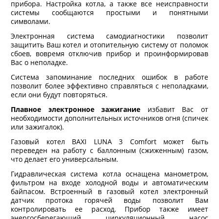
прибора. Настройка котла, а также все неисправности
системы сообщаются простыми и понятными
символами.
Электронная система самодиагностики позволит
защитить Ваш котел и отопительную систему от поломок
сбоев, вовремя отключив прибор и проинформировав
Вас о неполадке.
Система запоминание последних ошибок в работе
позволит более эффективно справляться с неполадками,
если они будут повторяться.
Плавное
электронное зажигание
избавит Вас от
необходимости дополнительных источников огня (спичек
или зажигалок).
Газовый котел BAXI LUNA 3 Comfort может быть
переведен на работу с баллонным (сжиженным) газом,
что делает его универсальным.
Гидравлическая система котла оснащена манометром,
фильтром на входе холодной воды и автоматическим
байпасом. Встроенный в газовый котел электронный
датчик протока горячей воды позволит Вам
контролировать ее расход. Прибор также имеет
энергосберегающий циркуляционный насос