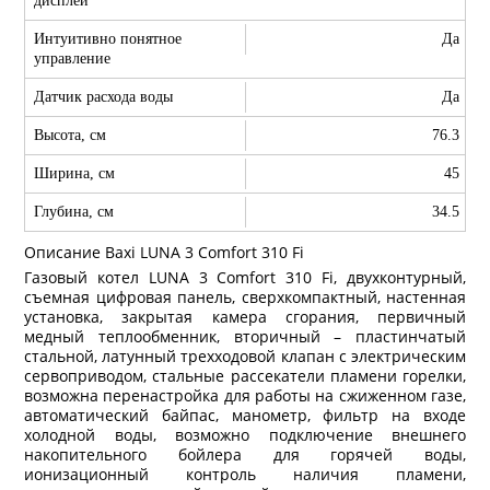
дисплей
Интуитивно понятное
Да
управление
Датчик расхода воды
Да
Высота, см
76.3
Ширина, см
45
Глубина, см
34.5
Описание Baxi LUNA 3 Comfort 310 Fi
Газовый котел LUNA 3 Comfort 310 Fi, двухконтурный,
съемная цифровая панель, сверхкомпактный, настенная
установка, закрытая камера сгорания, первичный
медный теплообменник, вторичный – пластинчатый
стальной, латунный трехходовой клапан с электрическим
сервоприводом, стальные рассекатели пламени горелки,
возможна перенастройка для работы на сжиженном газе,
автоматический байпас, манометр, фильтр на входе
холодной воды, возможно подключение внешнего
накопительного бойлера для горячей воды,
ионизационный контроль наличия пламени,