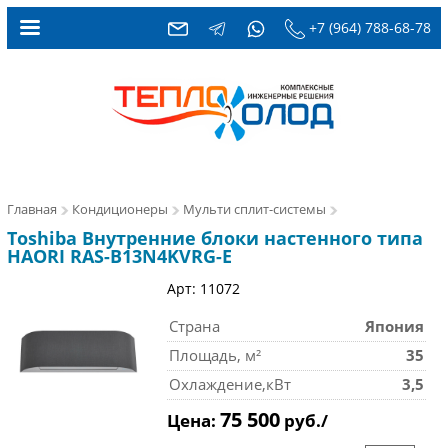
+7 (964) 788-68-78
Главная
Кондиционеры
Мульти сплит-системы
Toshiba Внутренние блоки настенного типа
HAORI RAS-B13N4KVRG-E
Арт: 11072
Страна
Япония
Площадь, м²
35
Охлаждение,кВт
3,5
75 500
Цена:
руб./