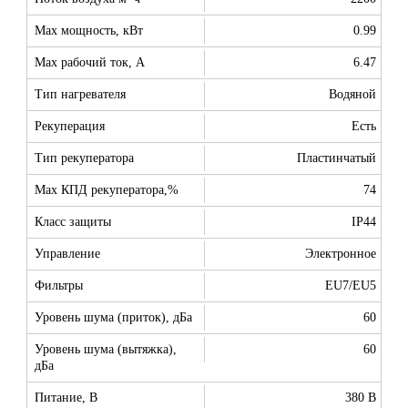
Max мощность, кВт
0.99
Max рабочий ток, А
6.47
Тип нагревателя
Водяной
Рекуперация
Есть
Тип рекуператора
Пластинчатый
Max КПД рекуператора,%
74
Класс защиты
IP44
Управление
Электронное
Фильтры
EU7/EU5
Уровень шума (приток), дБа
60
Уровень шума (вытяжка),
60
дБа
Питание, В
380 В