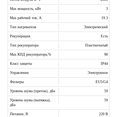
Max мощность, кВт
3
Max рабочий ток, А
19.3
Тип нагревателя
Электрический
Рекуперация
Есть
Тип рекуператора
Пластинчатый
Max КПД рекуператора,%
90
Класс защиты
IP44
Управление
Электронное
Фильтры
EU5/G4
Уровень шума (приток), дБа
59
Уровень шума (вытяжка),
59
дБа
Питание, В
220 В